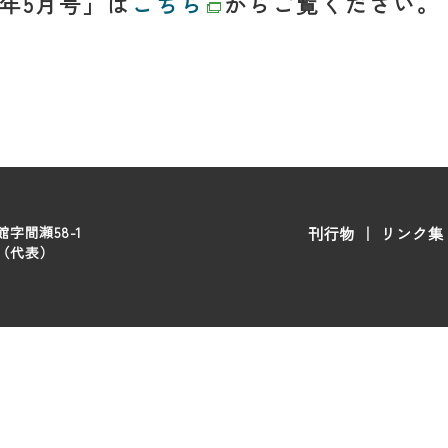
6年5月号」は
こちら
からご覧ください。
字間瀬58-1
刊行物
｜
リンク集
00（代表）