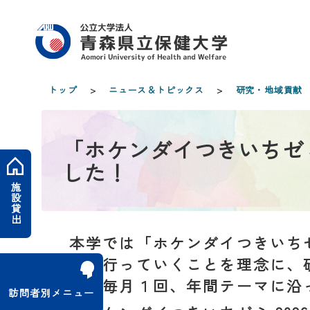
トップ
>
ニュース＆トピックス
>
研究・地域貢献
「ホケンダイつきいちゼミ 
した！
施設貸出
本学では「ホケンダイつきいち
究を行っていくことを理念に、
て、毎月１回、年間テーマに沿
訪問者別メニュー