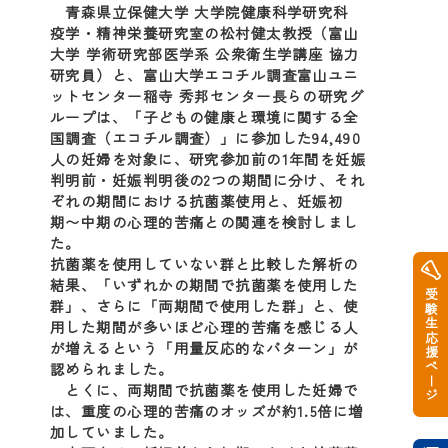
青森県立保健大学 大学院健康科学研究科
疫学・精神栄養研究室の松村健太教授（富山
大学 学術研究部医学系 公衆衛生学講座 協力
研究員）と、富山大学エコチル調査富山ユニ
ットセンター稲寺 秀邦センター長らの研究グ
ループは、「子どもの健康と環境に関する全
国調査（エコチル調査）」に参加した94,490
人の妊婦を対象に、研究参加前の1年間を妊娠
判明前・妊娠判明後の2つの期間に分け、それ
ぞれの期間における抗菌薬使用と、妊娠初
期〜中期の心理的苦痛との関連を検討しまし
た。
抗菌薬を使用していない群と比較した解析の
結果、「いずれかの期間で抗菌薬を使用した
受験生応援ページ
群」、さらに「両期間で使用した群」と、使
用した期間が多いほど心理的苦痛を感じる人
が増えるという「用量反応的なパターン」が
認められました。
とくに、両期間で抗菌薬を使用した妊婦で
は、重度の心理的苦痛のオッズが約1.5倍に増
加していました。