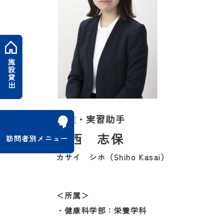
施設貸出
実験・実習助手
葛西 志保
訪問者別メニュー
カサイ シホ（Shiho Kasai）
＜所属＞
・健康科学部：栄養学科