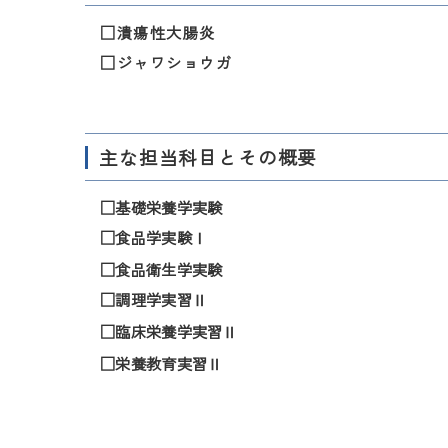
□潰瘍性大腸炎
□ジャワショウガ
主な担当科目とその概要
□基礎栄養学実験
□食品学実験Ⅰ
□食品衛生学実験
□調理学実習Ⅱ
□臨床栄養学実習Ⅱ
□栄養教育実習Ⅱ