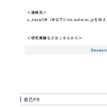
＜連絡先＞
s_kasai2@（@以下にms.auhw.ac.jpを
＜研究業績などはこちらから＞
Resea
自己PR