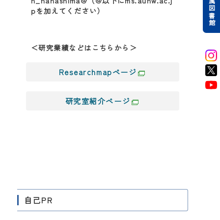
附属図書館
n_nanashima@（@以下にms.auhw.ac.j
pを加えてください）
＜研究業績などはこちらから＞
Researchmapページ
研究室紹介ページ
自己PR