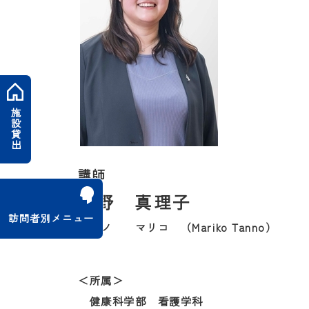
施設貸出
講師
丹野 真理子
訪問者別メニュー
タンノ マリコ （Mariko Tanno）
＜所属＞
健康科学部 看護学科