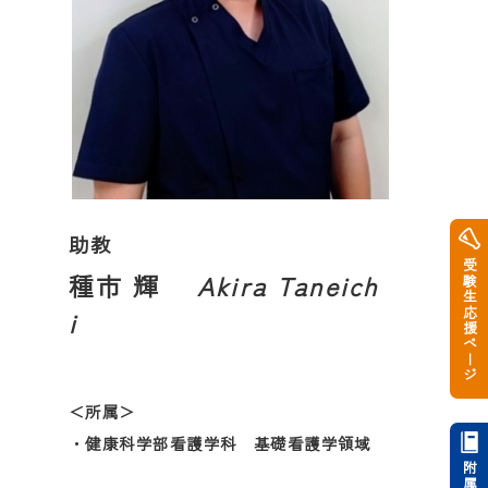
助教
受験生応援ページ
種市 輝
Akira Taneich
i
＜所属＞
・健康科学部看護学科 基礎看護学領域