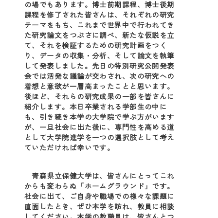
の場でもあります。博士前期課程、博士後期
課程を修了された皆さんは、それぞれの研究
テーマをもち、これまで世界中で行われてき
た研究論文をつぶさに調べ、新たな仮説を立
て、それを検証するための研究計画をつく
り、データの収集・分析、そして論文を執筆
して発表しました。先日の特別研究公開発表
会では活発な議論が交わされ、次の研究への
着想と意欲が一層高まったことと思います。
後ほど、それらの研究成果の一部を皆さんに
紹介します。本日卒業される学部生の中に
も、引き続き本学の大学院で学ぶ方がいます
が、一旦社会に出た後に、専門性を高める道
として大学院進学を一つの選択肢として考え
ていただければ幸いです。
青森県立保健大学は、皆さんにとってこれ
からも変わらぬ「ホームグラウンド」です。
社会に出て、ご自身や職場での様々な課題に
直面したとき、ぜひ本学を訪れ、教員に相談
してください。本学の教職員は、皆さんとつ