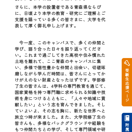
さらに、本学の設置者である青森県ならび
に、日頃より本学の教育・研究にご理解とご
支援を賜っている多くの皆さまに、大学を代
表して厚く御礼申し上げます。
今一度、このキャンパスで、多くの仲間と
学び、語り合った日々を振り返ってくださ
い。これまで過ごしてきた高校や住み慣れた
土地を離れて、ここ青森のキャンパスに集
い、多様で個性豊かな仲間と出会い、切磋琢
受験生応援ページ
磨しながら学んだ時間は、皆さんにとってか
けがえのない財産となったはずです。学部修
了生の皆さんは、4学科の専門教育を通じて、
国家資格を持つ専門職に求められる知識や技
術を身につけるとともに、「人々や地域に貢
献したい」という志を育んできました。そし
ていよいよ、その志を胸に、新たな世界へと
旅立つ時が来ました。また、大学院修了生の
皆さんも、多様なバックグラウンドや経験を
もつ仲間たちとの学び、そして専門領域や研