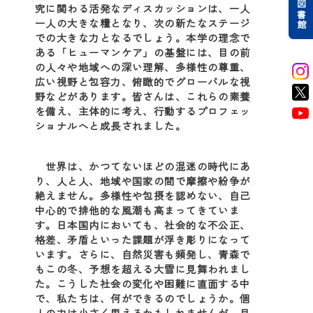
附属図書館
究に関わる活発なディスカッションは、一人
一人の大きな糧となり、次の新たなステージ
での大きな力となるでしょう。本学の理念で
ある「ヒューマンケア」の基盤には、目の前
の人々や地域への深い理解、多様性の尊重、
広い視野と包容力、俯瞰的でグローバルな視
野などがあります。皆さんは、これらの素養
を備え、主体的に考え、行動するプロフェッ
ショナルへと成長されました。
世界は、かつてないほどの混迷の時代にあ
り、人と人、地域や国家の間で摩擦や紛争が
絶えません。多様性や包摂を認めない、自己
中心的で排他的な風潮も高まってきていま
す。日本国内においても、社会的な不公正、
格差、矛盾といった課題が浮き彫りになって
います。さらに、自然災害も頻発し、青森で
もこの冬、予想を超える大雪に見舞われまし
た。こうした社会の変化や困難に直面する中
で、私たちは、何ができるのでしょうか。個
人の力は小さく思えるかもしれませんが、目