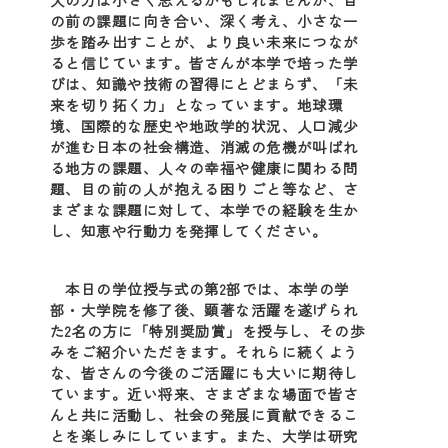
の前の課題に向き合い、深く考え、小さな一
歩を踏み出すことが、より良い未来につなが
ると信じています。皆さんが本学で培った学
びは、知識や技術の習得にとどまらず、「未
来を切り拓く力」となっています。地球環
境、国際的な歴史や地政学的状況、人口減少
が進む日本の社会構造、消滅の危機が叫ばれ
る地方の課題、人々の幸福や健康に関わる問
題、目の前の人が抱える困りごと等など、さ
まざまな課題に対して、本学での経験を生か
し、知恵や行動力を発揮してください。
本日の学位授与式の第2部では、本学の学
部・大学院を修了後、顕著な活躍を遂げられ
た2名の方に「特別奨励賞」を授与し、その歩
みをご紹介いただきます。それらに続くよう
な、皆さんの今後のご活躍にも大いに期待し
ています。近い将来、さまざまな場面で皆さ
んと共に活動し、社会の発展に貢献できるこ
とを楽しみにしています。また、大学は研究