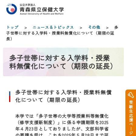
トップ
>
ニュース＆トピックス
>
その他
> 多
子世帯に­対する入学­料・授業料­無償化につ­いて（期限­の延
長）
多子世帯に­対する入学­料・授業
料­無償化につ­いて（期限­の延長）
多子世帯に­対する入学­料・授業料­無償
化につ­いて（期限­の延長）
受験生応援ページ
本学では「多子世帯の大学等授業料等無償化
（修学支援新制度）」に係る申請期限を2025
年４月23日としておりましたが、文部科学省
の要請を受け、これを2025年５月28日まで延