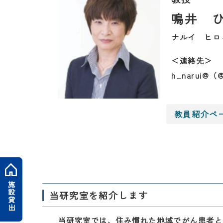
鳴井 
ナルイ ヒロミ（
＜連絡先＞
h_narui@
教員紹介ペ
施設貸出
当研究室を紹介します
当研究室では、住み慣れた地域でがん患者と