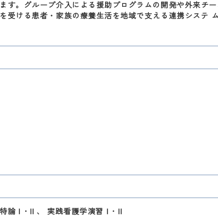
ます。グループ介入による援助プログラムの開発や外来チー
を受ける患者・家族の療養生活を地域で支える連携システ 
特論Ⅰ･Ⅱ、 実践看護学演習Ⅰ･Ⅱ