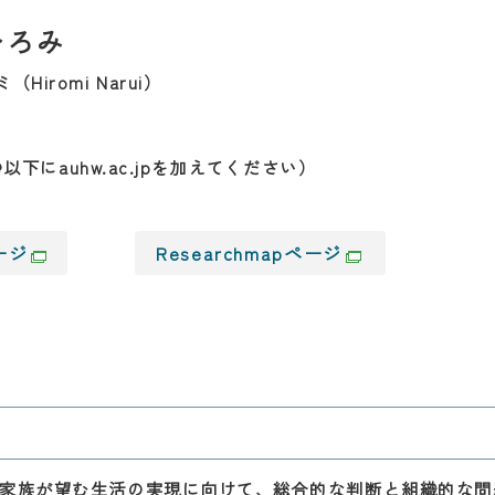
ひろみ
Hiromi Narui）
（@以下にauhw.ac.jpを加えてください）
ージ
Researchmapページ
家族が望む生活の実現に向けて、総合的な判断と組織的な問