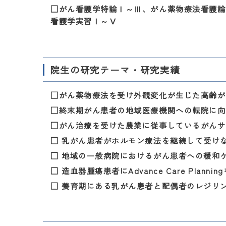
□がん看護学特論Ⅰ～Ⅲ、がん薬物療法看護論
看護学実習Ⅰ～Ⅴ
院生の研究テーマ・研究実績
□がん薬物療法を受け外観変化が生じた高齢が
□終末期がん患者の地域医療機関への転院に向
□がん治療を受けた農業に従事しているがんサ
□ 乳がん患者がホルモン療法を継続して受け
□ 地域の一般病院におけるがん患者への緩和
□ 造血器腫瘍患者にAdvance Care Pla
□ 養育期にある乳がん患者と配偶者のレジリ