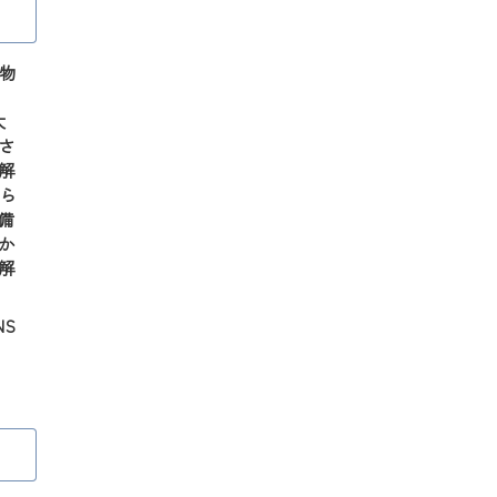
物
大
さ
解
ら
備
か
解
S