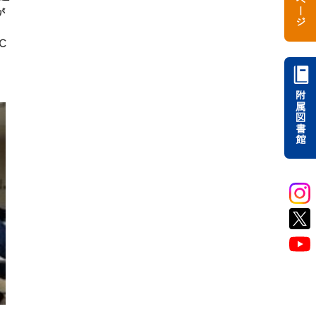
が
3
C
附属図書館