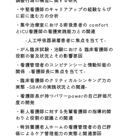
調整行為の構造に関する研究
・中堅看護師のキャリアアップの経験ならび
に前に進む力の分析
・集中治療室における術後患者の comfort
とICU看護師の看護実践能力との関連
-人工呼吸器装着患者に焦点を当てて-
・がん臨床試験・治験における 臨床看護師の
役割の普及状況とその影響要因
・看護管理者のコンピテンシーと情動知能の
関係 -看護師長に焦点を当てて-
・臨床看護師のクリティカルシンキング力の
実態 -SBARの実践状況との関連-
・看護師長が持つパワーpowerの自己評価尺
度の開発
・新人看護師に対する先輩看護師の指導的関
わりと役割の認識との関連
・特別養護老人ホームの看護管理者の自己評
価によるケア管理能力の実態と関連要因