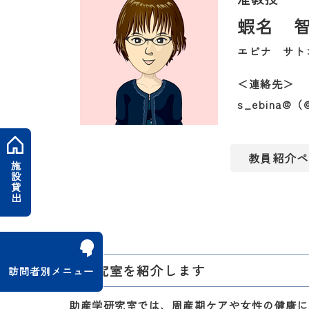
蝦名 
エビナ サトコ（
＜連絡先＞
s_ebina@
教員紹介ペ
施設貸出
当研究室を紹介します
訪問者別メニュー
助産学研究室では、周産期ケアや女性の健康に