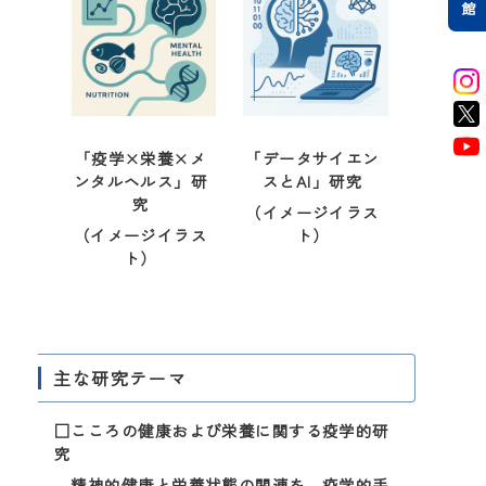
「疫学×栄養×メ
「データサイエン
ンタルヘルス」研
スとAI」研究
究
（イメージイラス
（イメージイラス
ト）
ト）
主な研究テーマ
□こころの健康および栄養に関する疫学的研
究
精神的健康と栄養状態の関連を、疫学的手