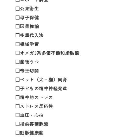
□公衆衛生
□母子保健
□因果推論
□多重代入法
□機械学習
□オメガ3系多価不飽和脂肪酸
□産後うつ
□帝王切開
□ペット（犬・猫）飼育
□子どもの精神神経発達
□精神的ストレス
□ストレス反応性
□血圧・心拍
□指尖容積脈波
□動脈健康度