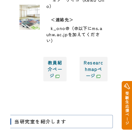
o）
＜連絡先＞
k_ono@（@以下にms.a
uhw.ac.jpを加えてくださ
い）
教員紹
Researc
介ペー
hmapペ
ジ
ージ
受験生応援ページ
当研究室を紹介します