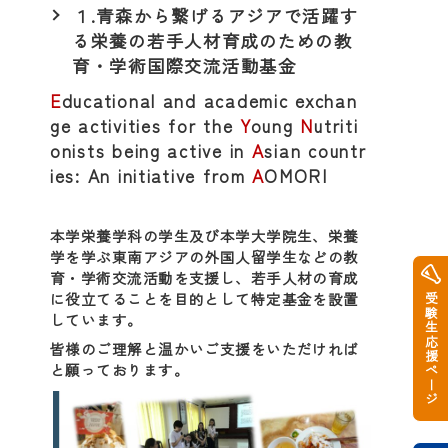
１.青森から繋げるアジアで活躍す
る栄養の若手人材育成のための教
育・学術国際交流活動基金
E
ducational and academic exchan
ge activities for the
Y
oung
N
utriti
onists being active in
A
sian countr
ies: An initiative from
A
OMORI
本学栄養学科の学生及び本学大学院生、栄養
学を学ぶ東南アジアの外国人留学生などの教
育・学術交流活動を支援し、若手人材の育成
に役立てることを目的として特定基金を設置
受験生応援ページ
しています。
皆様のご理解と温かいご支援をいただければ
と願っております。