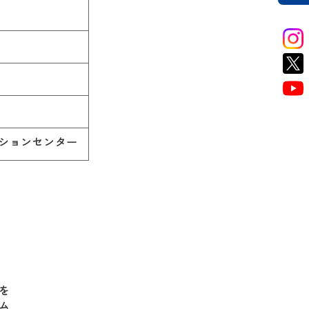
ションセンター
を
ム