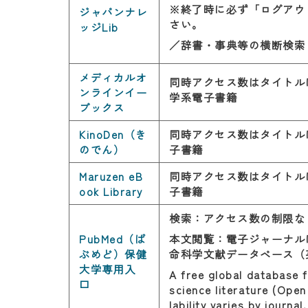
※終了時に必ず「ログアウ
ジャパンナレ
さい。
ッジLib
／辞書・事典等の横断検索
メディカルオ
同時アクセス数はタイトル
ンラインイー
学系電子書籍
ブックス
KinoDen（き
同時アクセス数はタイトル
のでん）
子書籍
Maruzen eB
同時アクセス数はタイトル
ook Library
子書籍
検索：アクセス数の制限な
PubMed（ぱ
本文閲覧：電子ジャーナル
ぶめど）保健
命科学文献データベース（
大学専用入
A free global database f
口
science literature (Open 
lability varies by journal.