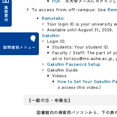
PDF
※大学メールにログインし
施設貸出
To access from off-campus: Use
Rem
RemoteXs
:
Your login ID is your university 
Available until August 31, 2026.
GakuNin
:
Login ID:
Students: Your student ID.
訪問者別メニュー
Faculty / Staff: The part of y
ail is torizou@ms.auhw.ac.jp, 
GakuNin Password Setup
​GakuNin Guide
Videos
How to Set Your GakuNin P
o access this video
.)
【一般の方・卒業生】
図書館内の検索用パソコンから、下の表