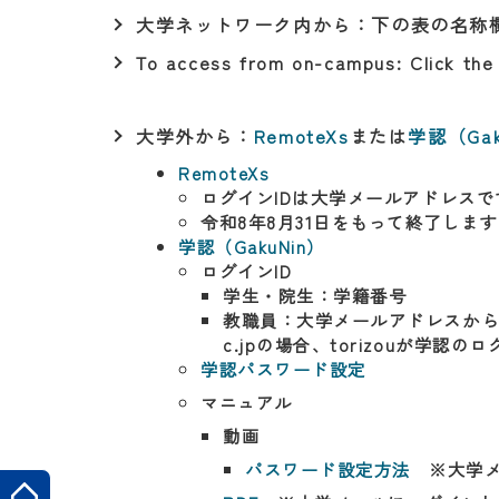
大学ネットワーク内から：下の表の名称
To access from on-campus: Click the l
大学外から：
RemoteXs
または
学認（Gak
RemoteXs
ログインIDは大学メールアドレスで
令和8年8月31日をもって終了しま
学認（GakuNin）
ログインID
学生・院生：学籍番号
教職員：大学メールアドレスから@ms.
c.jpの場合、torizouが学認の
学認パスワード設定
マニュアル
動画
パスワード設定方法
※大学メ