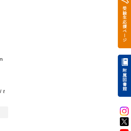
受験生応援ページ
em
附属図書館
l t