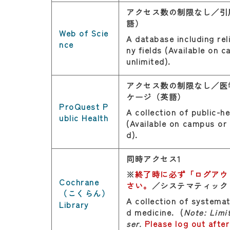
アクセス数の制限なし／引
語）
Web of Scie
A database including rel
nce
ny fields (Available on 
unlimited).
アクセス数の制限なし／医
ケージ（英語）
ProQuest P
A collection of public-he
ublic Health
(Available on campus or 
d).
同時アクセス1
※
終了時に必ず「ログアウ
Cochrane
さい。
／システマティック
（こくらん）
A collection of systemat
Library
d medicine. (
Note: Limi
ser.
Please log out afte