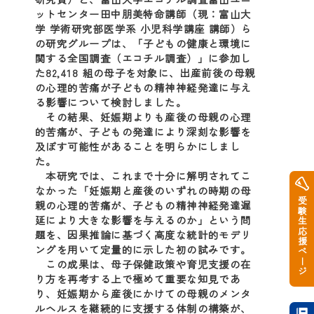
ットセンター田中朋美特命講師（現：富山大
学 学術研究部医学系 小児科学講座 講師）ら
の研究グループは、「子どもの健康と環境に
関する全国調査（エコチル調査）」に参加し
た82,418 組の母子を対象に、出産前後の母親
の心理的苦痛が子どもの精神神経発達に与え
る影響について検討しました。
その結果、妊娠期よりも産後の母親の心理
的苦痛が、子どもの発達により深刻な影響を
及ぼす可能性があることを明らかにしまし
た。
本研究では、これまで十分に解明されてこ
なかった「妊娠期と産後のいずれの時期の母
受験生応援ページ
親の心理的苦痛が、子どもの精神神経発達遅
延により大きな影響を与えるのか」という問
題を、因果推論に基づく高度な統計的モデリ
ングを用いて定量的に示した初の試みです。
この成果は、母子保健政策や育児支援の在
り方を再考する上で極めて重要な知見であ
り、妊娠期から産後にかけての母親のメンタ
ルヘルスを継続的に支援する体制の構築が、