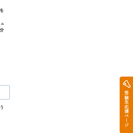
ま
を
ヒュ
分
受験生応援ページ
う